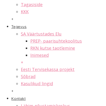
Tagasiside
KKK
+
Tegevus
SA Väärtustades Elu
PREP- paarisuhtekoolitus
RKN kutse taotlemine
Inimesed
+
Eesti Tervisekassa projekt
Sõbrad
Kasulikud lingid
+
Kontakt
Lähim nõustamiskeskus