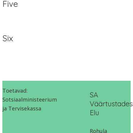
Five
Six
Toetavad:
SA
Sotsiaalministeerium
Väärtustades
ja Tervisekassa
Elu
Rohula