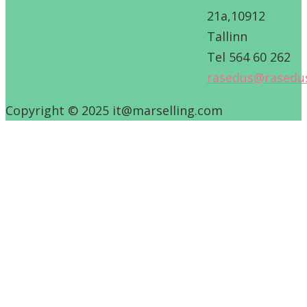
21a,10912
Tallinn
Tel 564 60 262
rasedus@rasedu
Copyright © 2025 it@marselling.com