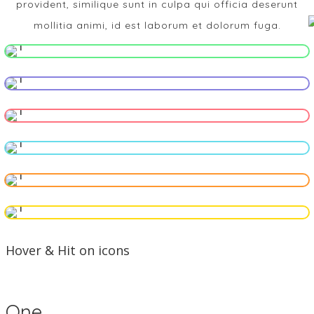
provident, similique sunt in culpa qui officia deserunt
mollitia animi, id est laborum et dolorum fuga.
Infant Activities
Maternal Care
High Risk Pregnancy Care
Neonatal ICU
Gynecological Services
MR Guided Ultrasound
Hover & Hit on icons
One