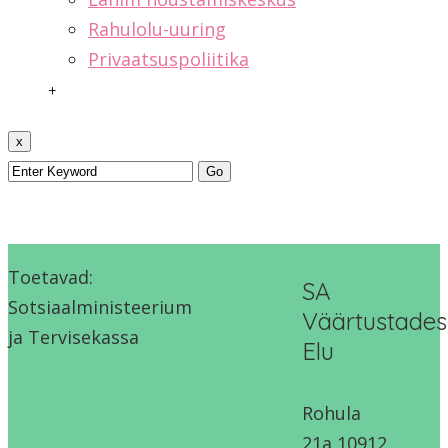
Rahulolu-uuring
Privaatsuspoliitika
+
x
Toetavad:
SA
Sotsiaalministeerium
Väärtustades
ja Tervisekassa
Elu
Rohula
21a,10912