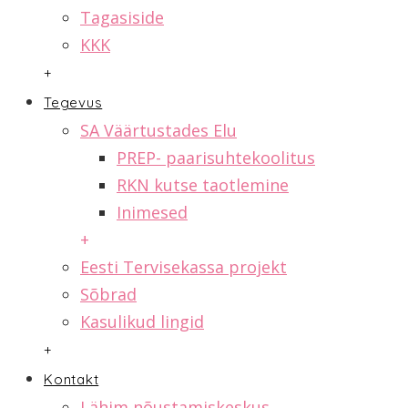
Tagasiside
KKK
+
Tegevus
SA Väärtustades Elu
PREP- paarisuhtekoolitus
RKN kutse taotlemine
Inimesed
+
Eesti Tervisekassa projekt
Sõbrad
Kasulikud lingid
+
Kontakt
Lähim nõustamiskeskus