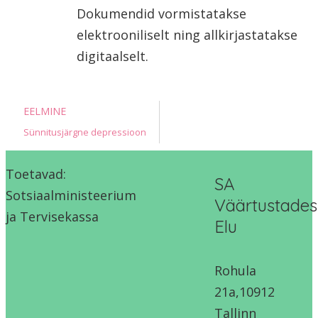
Dokumendid vormistatakse
elektrooniliselt ning allkirjastatakse
digitaalselt.
EELMINE
Sünnitusjärgne depressioon
Toetavad:
SA
Sotsiaalministeerium
Väärtustades
ja Tervisekassa
Elu
Rohula
21a,10912
Tallinn