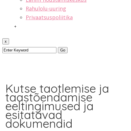
Rahulolu-uuring
Privaatsuspoliitika
+
x
Kutse taotlemise ja
taastõendamise
eeltingimused ja
esitatavad
dokumendid