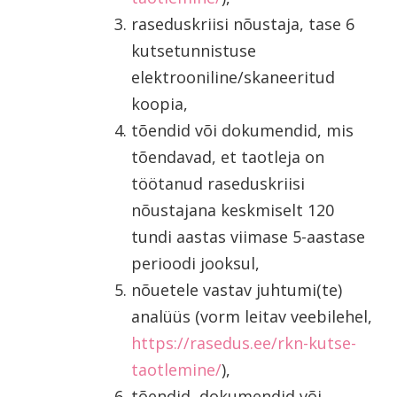
raseduskriisi nõustaja, tase 6
kutsetunnistuse
elektrooniline/skaneeritud
koopia,
tõendid või dokumendid, mis
tõendavad, et taotleja on
töötanud raseduskriisi
nõustajana keskmiselt 120
tundi aastas viimase 5-aastase
perioodi jooksul,
nõuetele vastav juhtumi(te)
analüüs (vorm leitav veebilehel,
https://rasedus.ee/rkn-kutse-
taotlemine/
),
tõendid, dokumendid või