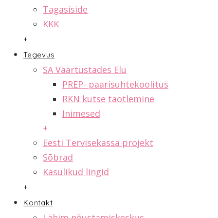
Tagasiside
KKK
+
Tegevus
SA Väärtustades Elu
PREP- paarisuhtekoolitus
RKN kutse taotlemine
Inimesed
+
Eesti Tervisekassa projekt
Sõbrad
Kasulikud lingid
+
Kontakt
Lähim nõustamiskeskus