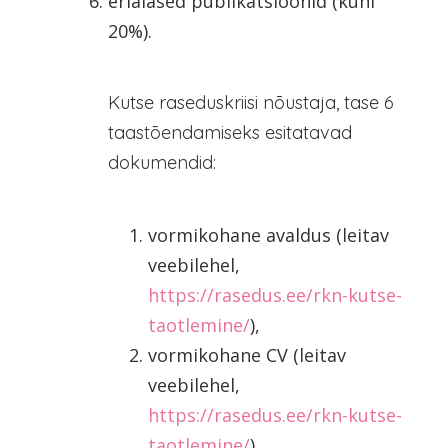
erialased publikatsioonid (kuni
20%).
Kutse raseduskriisi nõustaja, tase 6
taastõendamiseks esitatavad
dokumendid:
vormikohane avaldus (leitav
veebilehel,
https://rasedus.ee/rkn-kutse-
taotlemine/
),
vormikohane CV (leitav
veebilehel,
https://rasedus.ee/rkn-kutse-
taotlemine/
),