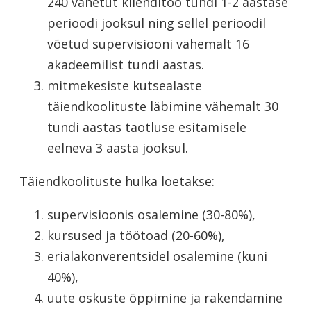
240 vahetut klienditöö tundi 1-2 aastase
perioodi jooksul ning sellel perioodil
võetud supervisiooni vähemalt 16
akadeemilist tundi aastas.
mitmekesiste kutsealaste
täiendkoolituste läbimine vähemalt 30
tundi aastas taotluse esitamisele
eelneva 3 aasta jooksul.
Täiendkoolituste hulka loetakse:
supervisioonis osalemine (30-80%),
kursused ja töötoad (20-60%),
erialakonverentsidel osalemine (kuni
40%),
uute oskuste õppimine ja rakendamine