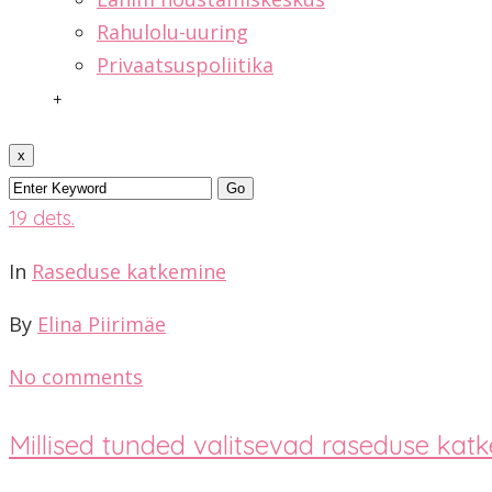
Rahulolu-uuring
Privaatsuspoliitika
+
x
19
dets.
In
Raseduse katkemine
By
Elina Piirimäe
No comments
Millised tunded valitsevad raseduse katk