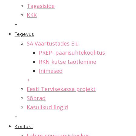
Tagasiside
KKK
+
Tegevus
SA Väärtustades Elu
PREP- paarisuhtekoolitus
RKN kutse taotlemine
Inimesed
+
Eesti Tervisekassa projekt
Sõbrad
Kasulikud lingid
+
Kontakt
Lähim nõustamiskeskus