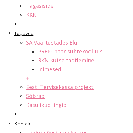
Tagasiside
KKK
+
Tegevus
SA Väärtustades Elu
PREP- paarisuhtekoolitus
RKN kutse taotlemine
Inimesed
+
Eesti Tervisekassa projekt
Sõbrad
Kasulikud lingid
+
Kontakt
Lähim nõustamiskeskus