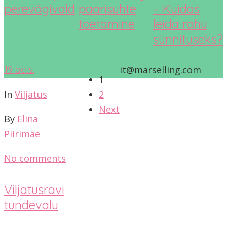
perevägivald
paarisuhte
– Kuidas
toetamine
leida rahu
sünnituseks?
19
dets.
it@marselling.com
1
In
Viljatus
2
Next
By
Elina
Piirimäe
No comments
Viljatusravi
tundevalu