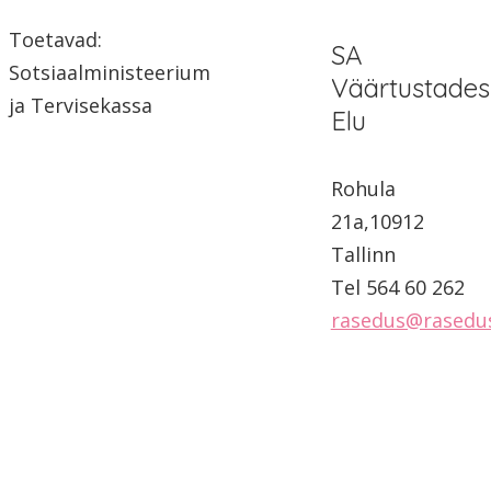
Toetavad:
SA
Sotsiaalministeerium
Väärtustades
ja Tervisekassa
Elu
Rohula
21a,10912
Tallinn
Tel 564 60 262
rasedus@rasedu