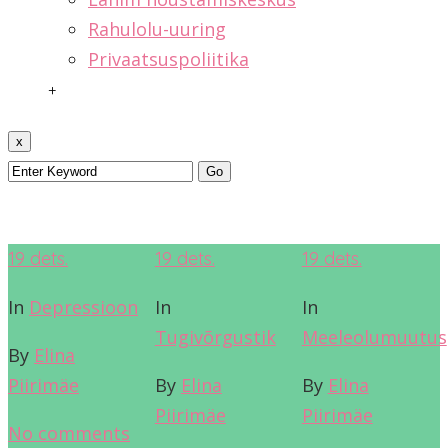
Rahulolu-uuring
Privaatsuspoliitika
+
x
19
dets.
19
dets.
19
dets.
In
Depressioon
In
In
Tugivõrgustik
Meeleolumuutus
By
Elina
Piirimäe
By
Elina
By
Elina
Piirimäe
Piirimäe
No comments