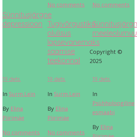
No comments
No comments
Sünnitusjärgne
depressioon
Tugivõrgustiku
Sünnitusjärg
olulisus
meeleolumuu
lapsevanemaks
saamise
Copyright ©
teekonnal
2025
19
dets.
19
dets.
19
dets.
In
Surm.Lein
In
Surm.Lein
In
Psühholoogiline
By
Elina
By
Elina
esmaabi
Piirimäe
Piirimäe
By
Elina
No comments
No comments
Piirimäe