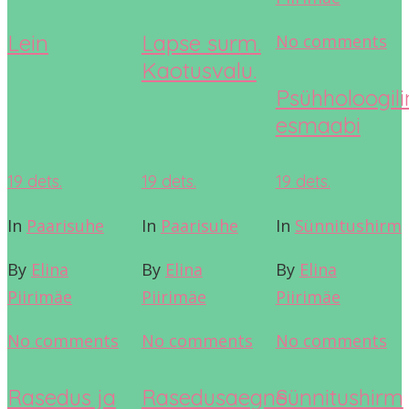
Lein
Lapse surm.
No comments
Kaotusvalu.
Psühholoogili
esmaabi
19
dets.
19
dets.
19
dets.
In
Paarisuhe
In
Paarisuhe
In
Sünnitushirm
By
Elina
By
Elina
By
Elina
Piirimäe
Piirimäe
Piirimäe
No comments
No comments
No comments
Rasedus ja
Rasedusaegne
Sünnitushirm