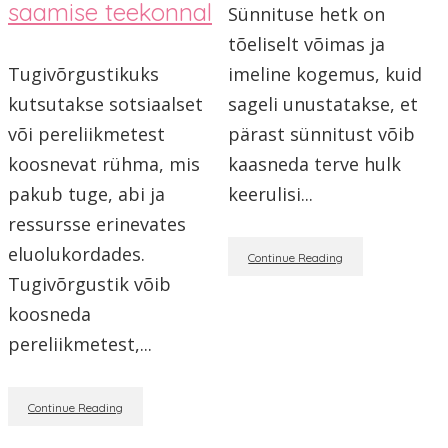
saamise teekonnal
Sünnituse hetk on
tõeliselt võimas ja
Tugivõrgustikuks
imeline kogemus, kuid
kutsutakse sotsiaalset
sageli unustatakse, et
või pereliikmetest
pärast sünnitust võib
koosnevat rühma, mis
kaasneda terve hulk
pakub tuge, abi ja
keerulisi...
ressursse erinevates
eluolukordades.
Continue Reading
Tugivõrgustik võib
koosneda
pereliikmetest,...
Continue Reading