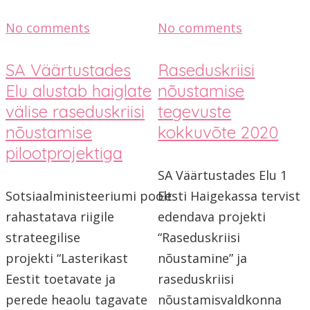
No comments
No comments
SA Väärtustades
Raseduskriisi
Elu alustab haiglate
nõustamise
välise raseduskriisi
tegevuste
nõustamise
kokkuvõte 2020
pilootprojektiga
SA Väärtustades Elu 1
Sotsiaalministeeriumi poolt
Eesti Haigekassa tervist
rahastatava riigile
edendava projekti
strateegilise
“Raseduskriisi
projekti “Lasterikast
nõustamine” ja
Eestit toetavate ja
raseduskriisi
perede heaolu tagavate
nõustamisvaldkonna