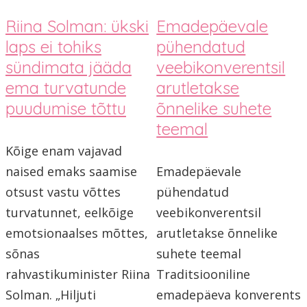
Riina Solman: ükski
Emadepäevale
laps ei tohiks
pühendatud
sündimata jääda
veebikonverentsil
ema turvatunde
arutletakse
puudumise tõttu
õnnelike suhete
teemal
Kõige enam vajavad
naised emaks saamise
Emadepäevale
otsust vastu võttes
pühendatud
turvatunnet, eelkõige
veebikonverentsil
emotsionaalses mõttes,
arutletakse õnnelike
sõnas
suhete teemal
rahvastikuminister Riina
Traditsiooniline
Solman. „Hiljuti
emadepäeva konverents