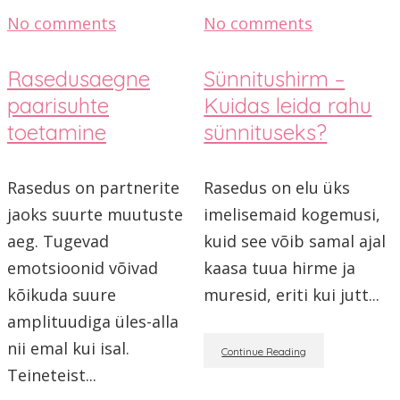
No comments
No comments
Rasedusaegne
Sünnitushirm –
paarisuhte
Kuidas leida rahu
toetamine
sünnituseks?
Rasedus on partnerite
Rasedus on elu üks
jaoks suurte muutuste
imelisemaid kogemusi,
aeg. Tugevad
kuid see võib samal ajal
emotsioonid võivad
kaasa tuua hirme ja
kõikuda suure
muresid, eriti kui jutt...
amplituudiga üles-alla
nii emal kui isal.
Continue Reading
Teineteist...