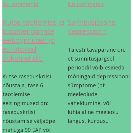
No comments
No comments
Kutse taotlemise ja
Sünnitusjärgne
taastõendamise
depressioon
eeltingimused ja
esitatavad
Täiesti tavapärane on,
dokumendid
et sünnitusjärgsel
perioodil võib esineda
Kutse raseduskriisi
mõningaid depressiooni
nõustaja, tase 6
sümptome (nt
taotlemise
meeleolude
eeltingimused on:
vaheldumine, või
raseduskriisi
lühiajaline meeleolu
nõustamise väljaõpe
langus, kurbus,...
mahuga 90 EAP või