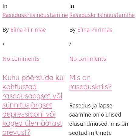
In
In
Raseduskriisinõustamine
Raseduskriisinõustamine
By
Elina Piirimäe
By
Elina Piirimäe
/
/
No comments
No comments
Kuhu pöörduda kui
Mis on
kahtlustad
raseduskriis?
rasedusaegset või
sünnitusjärgset
Rasedus ja lapse
depressiooni või
saamine on olulised
koged ülemäärast
elusündmused, mis on
ärevust?
seotud mitmete