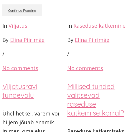
Continue Reading
In
Viljatus
In
Raseduse katkemine
By
Elina Piirimäe
By
Elina Piirimäe
/
/
No comments
No comments
Viljatusravi
Millised tunded
tundevalu
valitsevad
raseduse
katkemise korral?
Ühel hetkel, varem või
hiljem jõuab enamik
inimesi oma elus
Raseduse katkemiseks