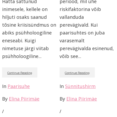
Hätta sattunud
periood, mil ühe
inimesele, kellele on
riskifaktorina võib
hiljuti osaks saanud
vallanduda
tõsine kriisisündmus on
perevägivald. Kui
abiks psühholoogiline
paarisuhtes on juba
eneseabi. Kuigi
varasemalt
nimetuse järgi viitab
perevägivalda esinenud,
psühholoogiline...
võib see...
Continue Reading
Continue Reading
In
Paarisuhe
In
Sünnitushirm
By
Elina Piirimäe
By
Elina Piirimäe
/
/