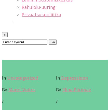
Rahulolu-uuring
Privaatsuspoliitika
+
x
In
Uncategorized
In
Depressioon
By
Maret Voites
By
Elina Piirimäe
/
/