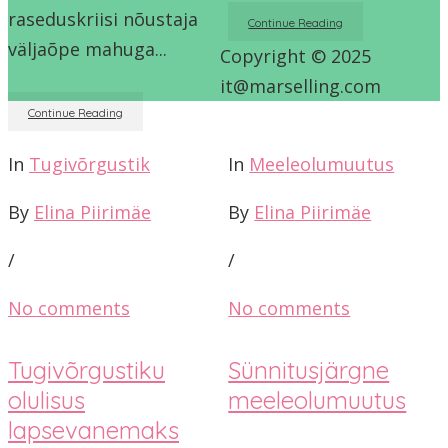
raseduskriisi nõustaja
Continue Reading
väljaõpe mahuga...
Copyright © 2025
it@marselling.com
Continue Reading
In
Tugivõrgustik
In
Meeleolumuutus
By
Elina Piirimäe
By
Elina Piirimäe
/
/
No comments
No comments
Tugivõrgustiku
Sünnitusjärgne
olulisus
meeleolumuutus
lapsevanemaks