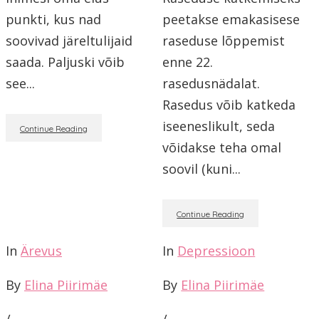
punkti, kus nad
peetakse emakasisese
soovivad järeltulijaid
raseduse lõppemist
saada. Paljuski võib
enne 22.
see...
rasedusnädalat.
Rasedus võib katkeda
iseeneslikult, seda
Continue Reading
võidakse teha omal
soovil (kuni...
Continue Reading
In
Ärevus
In
Depressioon
By
Elina Piirimäe
By
Elina Piirimäe
/
/