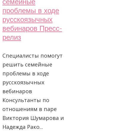
семейные
проблемы в ходе
русскоязычных
вебинаров Пресс-
релиз
Специалисты помогут
решить семейные
проблемы в ходе
русскоязычных
вебинаров
Консультанты по
отношениям в паре
Виктория Шумарова и
Надежда Рако...