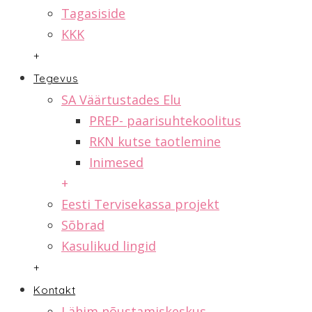
Tagasiside
KKK
+
Tegevus
SA Väärtustades Elu
PREP- paarisuhtekoolitus
RKN kutse taotlemine
Inimesed
+
Eesti Tervisekassa projekt
Sõbrad
Kasulikud lingid
+
Kontakt
Lähim nõustamiskeskus