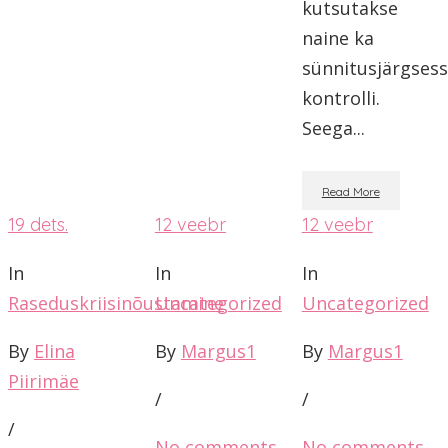
kutsutakse
naine ka
sünnitusjärgses
kontrolli.
Seega...
Read More
19
dets.
12
veebr
12
veebr
In
In
In
Raseduskriisinõustamine
Uncategorized
Uncategorized
By
Elina
By
Margus1
By
Margus1
Piirimäe
/
/
/
No comments
No comments