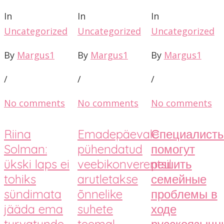
In
In
In
Uncategorized
Uncategorized
Uncategorized
By
Margus1
By
Margus1
By
Margus1
/
/
/
No comments
No comments
No comments
Riina
Emadepäevale
Специалист
Solman:
pühendatud
помогут
ükski laps ei
veebikonverentsil
решить
tohiks
arutletakse
семейные
sündimata
õnnelike
проблемы в
jääda ema
suhete
ходе
turvatunde
teemal
русскоязычн