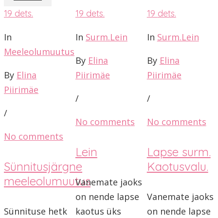
19
dets.
19
dets.
19
dets.
In
In
Surm.Lein
In
Surm.Lein
Meeleolumuutus
By
Elina
By
Elina
By
Elina
Piirimäe
Piirimäe
Piirimäe
/
/
/
No comments
No comments
No comments
Lein
Lapse surm.
Sünnitusjärgne
Kaotusvalu.
meeleolumuutus
Vanemate jaoks
on nende lapse
Vanemate jaoks
Sünnituse hetk
kaotus üks
on nende lapse