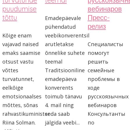
puudumise
вебинаров
tõttu
Пресс-
Emadepäevale
релиз
pühendatud
Kõige enam
veebikonverentsil
vajavad naised
arutletakse
Специалисты
emaks saamise
õnnelike suhete
помогут
otsust vastu
teemal
решить
võttes
Traditsiooniline
семейные
turvatunnet,
emadepäeva
проблемы в
eelkõige
konverents
ходе
emotsionaalses
toimub tänavu
русскоязычных
mõttes, sõnas
4. mail ning
вебинаров
rahvastikuminister
seda saab
Консультанты
Riina Solman.
jälgida veebi...
по