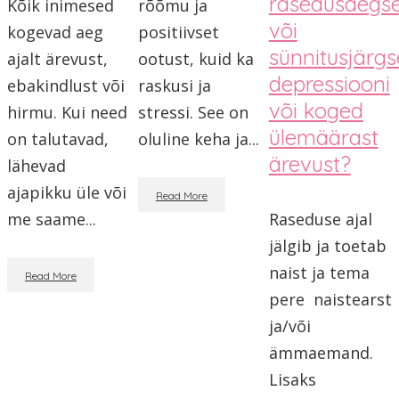
rasedusaegse
Kõik inimesed
rõõmu ja
või
kogevad aeg
positiivset
sünnitusjärgs
ajalt ärevust,
ootust, kuid ka
depressiooni
ebakindlust või
raskusi ja
või koged
hirmu. Kui need
stressi. See on
ülemäärast
on talutavad,
oluline keha ja...
ärevust?
lähevad
ajapikku üle või
Read More
me saame...
Raseduse ajal
jälgib ja toetab
naist ja tema
Read More
pere naistearst
ja/või
ämmaemand.
Lisaks