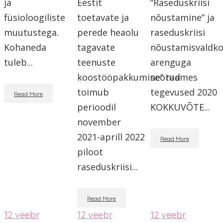
ja
Eestit
“Raseduskriisi
füsioloogiliste
toetavate ja
nõustamine” ja
muutustega.
perede heaolu
raseduskriisi
Kohaneda
tagavate
nõustamisvaldk
tuleb...
teenuste
arenguga
koostööpakkumine” raames
seotud
toimub
tegevused 2020
Read More
perioodil
KOKKUVÕTE...
november
2021-aprill 2022
Read More
piloot
raseduskriisi...
Read More
12
veebr
12
veebr
12
veebr