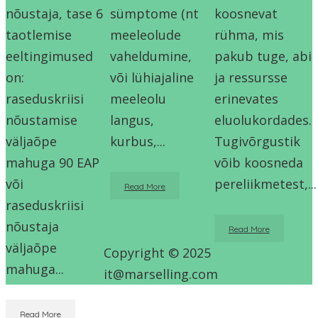
nõustaja, tase 6
sümptome (nt
koosnevat
taotlemise
meeleolude
rühma, mis
eeltingimused
vaheldumine,
pakub tuge, abi
on:
või lühiajaline
ja ressursse
raseduskriisi
meeleolu
erinevates
nõustamise
langus,
eluolukordades.
väljaõpe
kurbus,...
Tugivõrgustik
mahuga 90 EAP
võib koosneda
või
pereliikmetest,...
Read More
raseduskriisi
nõustaja
Read More
väljaõpe
Copyright © 2025
mahuga...
it@marselling.com
Read More