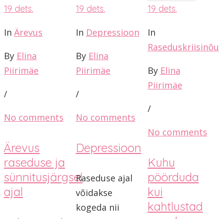
19
dets.
19
dets.
19
dets.
In
Ärevus
In
Depressioon
In
Raseduskriisinõ
By
Elina
By
Elina
Piirimäe
Piirimäe
By
Elina
Piirimäe
/
/
/
No comments
No comments
No comments
Ärevus
Depressioon
raseduse ja
Kuhu
sünnitusjärgsel
pöörduda
Raseduse ajal
ajal
kui
võidakse
kahtlustad
kogeda nii