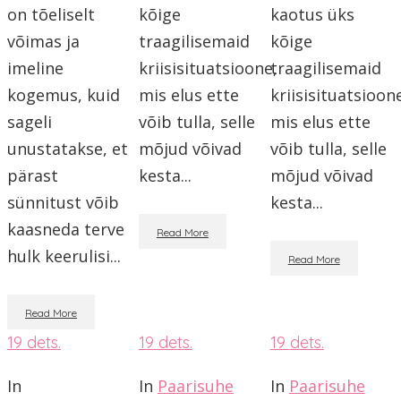
on tõeliselt
kõige
kaotus üks
võimas ja
traagilisemaid
kõige
imeline
kriisisituatsioone,
traagilisemaid
kogemus, kuid
mis elus ette
kriisisituatsioon
sageli
võib tulla, selle
mis elus ette
unustatakse, et
mõjud võivad
võib tulla, selle
pärast
kesta...
mõjud võivad
sünnitust võib
kesta...
kaasneda terve
Read More
hulk keerulisi...
Read More
Read More
19
dets.
19
dets.
19
dets.
In
In
Paarisuhe
In
Paarisuhe