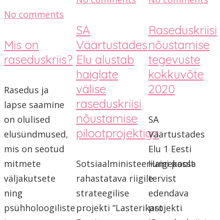
No comments
SA
Raseduskriisi
Mis on
Väärtustades
nõustamise
raseduskriis?
Elu alustab
tegevuste
haiglate
kokkuvõte
välise
2020
Rasedus ja
raseduskriisi
lapse saamine
nõustamise
on olulised
SA
pilootprojektiga
elusündmused,
Väärtustades
mis on seotud
Elu 1 Eesti
mitmete
Sotsiaalministeeriumi poolt
Haigekassa
väljakutsete
rahastatava riigile
tervist
ning
strateegilise
edendava
psühholoogiliste
projekti “Lasterikast
projekti