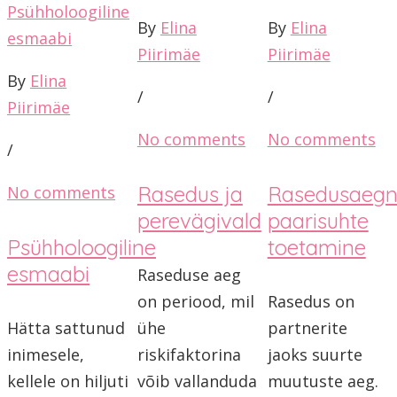
Psühholoogiline
By
Elina
By
Elina
esmaabi
Piirimäe
Piirimäe
By
Elina
/
/
Piirimäe
No comments
No comments
/
Rasedus ja
Rasedusaeg
No comments
perevägivald
paarisuhte
Psühholoogiline
toetamine
esmaabi
Raseduse aeg
on periood, mil
Rasedus on
Hätta sattunud
ühe
partnerite
inimesele,
riskifaktorina
jaoks suurte
kellele on hiljuti
võib vallanduda
muutuste aeg.