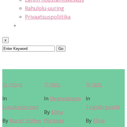
Rahulolu-uuring
Privaatsuspoliitika
+
x
16
märts
19
dets.
19
dets.
In
In
Depressioon
In
Uncategorized
Tugivõrgustik
By
Elina
By
Maret Voites
Piirimäe
By
Elina