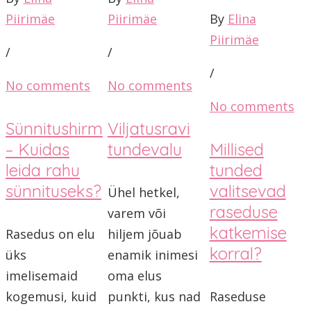
Piirimäe
Piirimäe
By
Elina
Piirimäe
/
/
/
No comments
No comments
No comments
Sünnitushirm
Viljatusravi
– Kuidas
tundevalu
Millised
leida rahu
tunded
sünnituseks?
valitsevad
Ühel hetkel,
raseduse
varem või
katkemise
Rasedus on elu
hiljem jõuab
korral?
üks
enamik inimesi
imelisemaid
oma elus
kogemusi, kuid
punkti, kus nad
Raseduse