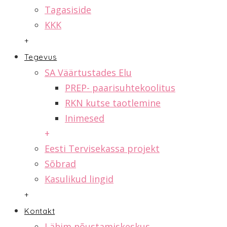
Tagasiside
KKK
+
Tegevus
SA Väärtustades Elu
PREP- paarisuhtekoolitus
RKN kutse taotlemine
Inimesed
+
Eesti Tervisekassa projekt
Sõbrad
Kasulikud lingid
+
Kontakt
Lähim nõustamiskeskus