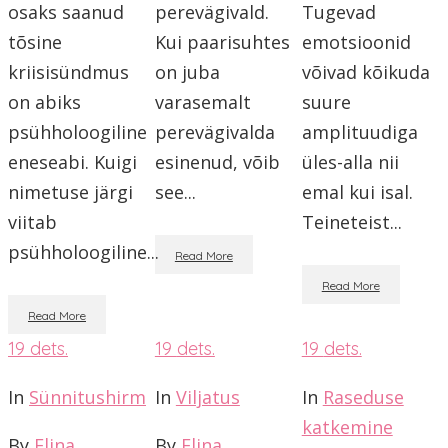
osaks saanud
perevägivald.
Tugevad
tõsine
Kui paarisuhtes
emotsioonid
kriisisündmus
on juba
võivad kõikuda
on abiks
varasemalt
suure
psühholoogiline
perevägivalda
amplituudiga
eneseabi. Kuigi
esinenud, võib
üles-alla nii
nimetuse järgi
see...
emal kui isal.
viitab
Teineteist...
psühholoogiline...
Read More
Read More
Read More
19
dets.
19
dets.
19
dets.
In
Sünnitushirm
In
Viljatus
In
Raseduse
katkemine
By
Elina
By
Elina