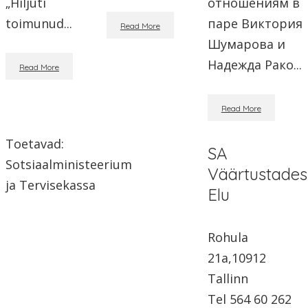
„Hiljuti
отношениям в
toimunud...
паре Виктория
Read More
Шумарова и
Надежда Рако...
Read More
Read More
Toetavad:
SA
Sotsiaalministeerium
Väärtustades
ja Tervisekassa
Elu
Rohula
21a,10912
Tallinn
Tel 564 60 262