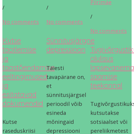
Piirimäe
/
/
/
No comments
No comments
No comments
Kutse
Sünnitusjärgne
taotlemise
depressioon
Tugivõrgustik
ja
olulisus
taastõendamise
lapsevanema
Täiesti
eeltingimused
saamise
tavapärane on,
ja
teekonnal
et
esitatavad
sünnitusjärgsel
dokumendid
perioodil võib
Tugivõrgustikuk
esineda
kutsutakse
Kutse
mõningaid
sotsiaalset või
raseduskriisi
depressiooni
pereliikmetest