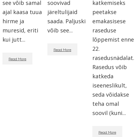
see võib samal
soovivad
katkemiseks
ajal kaasa tuua
järeltulijaid
peetakse
hirme ja
saada. Paljuski
emakasisese
muresid, eriti
võib see...
raseduse
kui jutt...
lõppemist enne
22.
Read More
rasedusnädalat.
Read More
Rasedus võib
katkeda
iseeneslikult,
seda võidakse
teha omal
soovil (kuni...
Read More